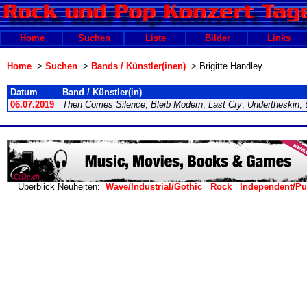
Home
Suchen
Liste
Bilder
Links
Home
>
Suchen
>
Bands / Künstler(inen)
> Brigitte Handley
Datum
Band / Künstler(in)
06.07.2019
Then Comes Silence
,
Bleib Modern
,
Last Cry
,
Undertheskin
,
Überblick Neuheiten:
Wave/Industrial/Gothic
Rock
Independent/P