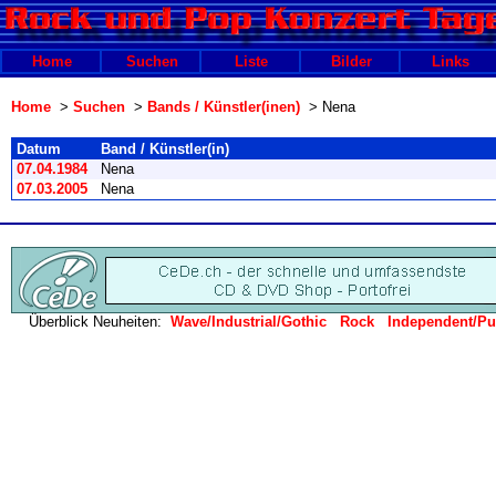
Home
Suchen
Liste
Bilder
Links
Home
>
Suchen
>
Bands / Künstler(inen)
> Nena
Datum
Band / Künstler(in)
07.04.1984
Nena
07.03.2005
Nena
Überblick Neuheiten:
Wave/Industrial/Gothic
Rock
Independent/P