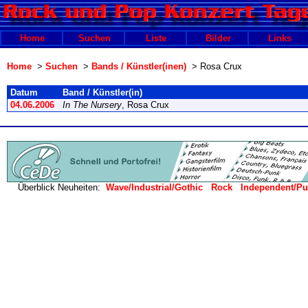
Home
Suchen
Liste
Bilder
Links
Home
>
Suchen
>
Bands / Künstler(inen)
> Rosa Crux
Datum
Band / Künstler(in)
04.06.2006
In The Nursery
, Rosa Crux
Überblick Neuheiten:
Wave/Industrial/Gothic
Rock
Independent/P