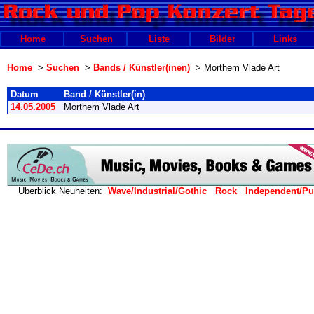
Home
Suchen
Liste
Bilder
Links
Home
>
Suchen
>
Bands / Künstler(inen)
> Morthem Vlade Art
Datum
Band / Künstler(in)
14.05.2005
Morthem Vlade Art
Überblick Neuheiten:
Wave/Industrial/Gothic
Rock
Independent/P