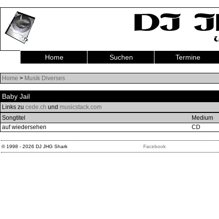
Home
Suchen
Termine
Home
>
Musik Diverses
Baby Jail
Links zu
cede.ch
und
musicstack.com
Songtitel
Medium
auf wiedersehen
CD
© 1998 - 2026 DJ JHG Shark
Facebook